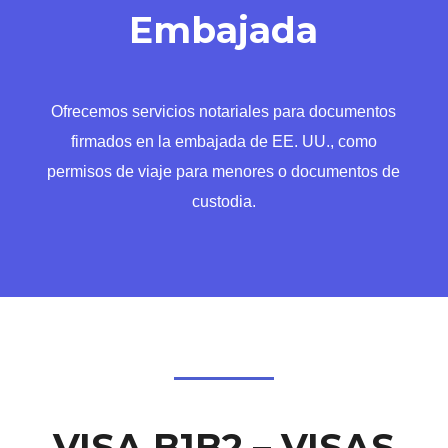
Embajada
Ofrecemos servicios notariales para documentos
firmados en la embajada de EE. UU., como
permisos de viaje para menores o documentos de
custodia.
VISA B1B2 – VISAS